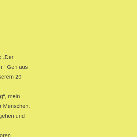
 „Der
ch “ Geh aus
nserem 20
g“, mein
er Menschen,
 gehen und
ioren