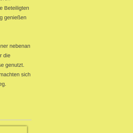
e Beteiligten
ag genießen
iener nebenan
r die
se genutzt.
 machten sich
eg.