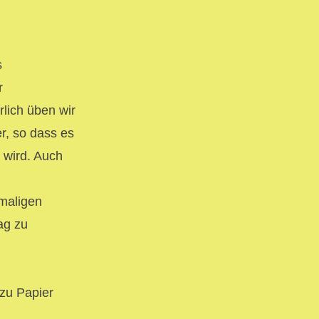
s
r
lich üben wir
r, so dass es
 wird. Auch
emaligen
ag zu
zu Papier