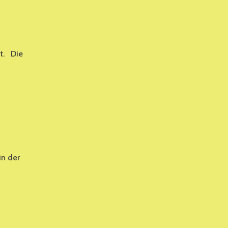
et. Die
ERÖFFNUNG
DER
SENIORENWOCHE
N
FREDERSDORF-
VOGELSDORF
in der
STAGSFEIER
N