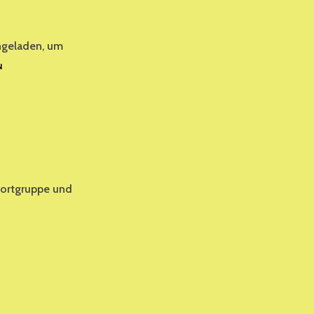
ingeladen, um
UNSER
N
AUFTRITT
IM
SENIORENHEIM
AM
KALKSEE
AM
9.
MAI
portgruppe und
2025