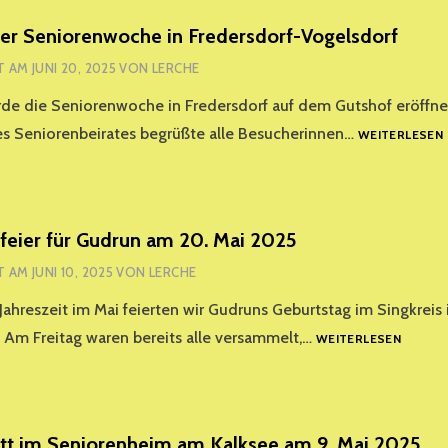
er Seniorenwoche in Fredersdorf-Vogelsdorf
T AM
JUNI 20, 2025
VON
LERCHE
rde die Seniorenwoche in Fredersdorf auf dem Gutshof eröffn
es Seniorenbeirates begrüßte alle Besucherinnen…
WEITERLESEN
I
feier für Gudrun am 20. Mai 2025
T AM
JUNI 10, 2025
VON
LERCHE
Jahreszeit im Mai feierten wir Gudruns Geburtstag im Singkreis 
GEBURT
Am Freitag waren bereits alle versammelt,…
WEITERLESEN
FÜR
GUDRU
AM
20.
MAI
itt im Seniorenheim am Kalksee am 9. Mai 2025