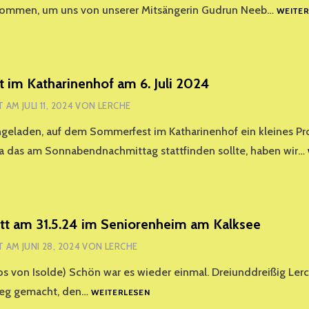
mmen, um uns von unserer Mitsängerin Gudrun Neeb…
WEITER
im Katharinenhof am 6. Juli 2024
T AM
JULI 11, 2024
VON
LERCHE
ngeladen, auf dem Sommerfest im Katharinenhof ein kleines 
a das am Sonnabendnachmittag stattfinden sollte, haben wir…
itt am 31.5.24 im Seniorenheim am Kalksee
T AM
JUNI 28, 2024
VON
LERCHE
os von Isolde) Schön war es wieder einmal. Dreiunddreißig Le
UNSER
Weg gemacht, den…
WEITERLESEN
AUFTRITT