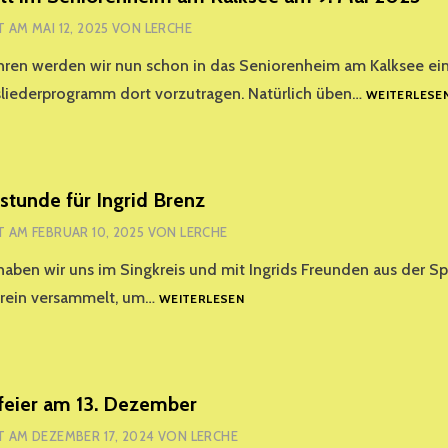
2025
T AM
MAI 12, 2025
VON
LERCHE
ahren werden wir nun schon in das Seniorenheim am Kalksee e
sliederprogramm dort vorzutragen. Natürlich üben…
WEITERLESE
stunde für Ingrid Brenz
T AM
FEBRUAR 10, 2025
VON
LERCHE
haben wir uns im Singkreis und mit Ingrids Freunden aus der S
ERINNERUNGSSTUNDE
rein versammelt, um…
WEITERLESEN
FÜR
INGRID
BRENZ
feier am 13. Dezember
T AM
DEZEMBER 17, 2024
VON
LERCHE