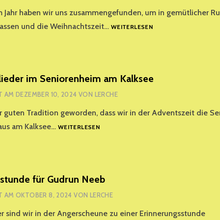
m Jahr haben wir uns zusammengefunden, um in gemütlicher Ru
WEIHNACHTSFEIER
lassen und die Weihnachtszeit…
WEITERLESEN
AM
13.
DEZEMBER
lieder im Seniorenheim am Kalksee
T AM
DEZEMBER 10, 2024
VON
LERCHE
ur guten Tradition geworden, dass wir in der Adventszeit die S
WEIHNACHTSLIEDER
aus am Kalksee…
WEITERLESEN
IM
SENIORENHEIM
AM
KALKSEE
sstunde für Gudrun Neeb
T AM
OKTOBER 8, 2024
VON
LERCHE
 sind wir in der Angerscheune zu einer Erinnerungsstunde