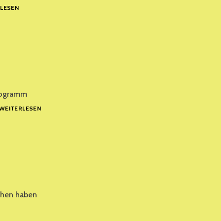
ERINNERUNGSSTUNDE
LESEN
FÜR
GUDRUN
NEEB
Programm
SOMMERFEST
WEITERLESEN
IM
KATHARINENHOF
AM
6.
JULI
2024
rchen haben