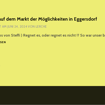
AM
31.5.24
IM
SENIORENHEIM
auf dem Markt der Möglichkeiten in Eggersdorf
AM
T AM
JUNI 24, 2024
VON
LERCHE
KALKSEE
s von Steffi ) Regnet es, oder regnet es nicht !? So war unser b
WIR
ESEN
SINGEN
AUF
DEM
MARKT
gsnavigation
e
DER
MÖGLICHKEITEN
IN
EGGERSDORF