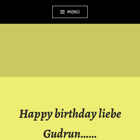
Zum
MENÜ
Inhalt
springen
SINGKREIS
PETERSHAGEN
Happy birthday liebe
Gudrun……