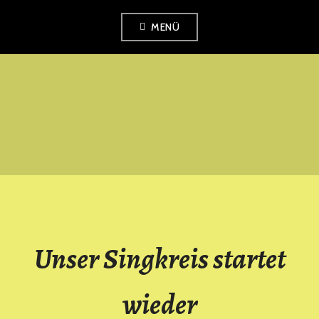
Zum
MENÜ
Inhalt
springen
SINGKREIS
PETERSHAGEN
Unser Singkreis startet
wieder