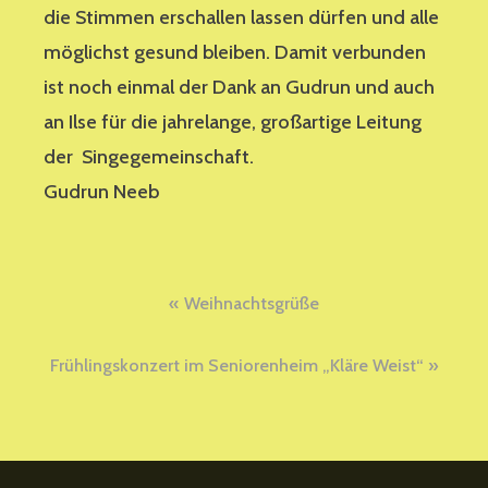
die Stimmen erschallen lassen dürfen und alle
möglichst gesund bleiben. Damit verbunden
ist noch einmal der Dank an Gudrun und auch
an Ilse für die jahrelange, großartige Leitung
der Singegemeinschaft.
Gudrun Neeb
Beitragsnavigation
Weihnachtsgrüße
Frühlingskonzert im Seniorenheim „Kläre Weist“