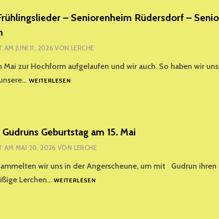
Frühlingslieder – Seniorenheim Rüdersdorf – Sen
n
T AM
JUNI 11, 2026
VON
LERCHE
im Mai zur Hochform aufgelaufen und wir auch. So haben wir uns
WIR
 unsere…
WEITERLESEN
SINGEN
FRÜHLINGSLIEDER
–
SENIORENHEIM
RÜDERSDORF
n Gudruns Geburtstag am 15. Mai
–
T AM
MAI 20, 2026
VON
LERCHE
SENIORENWOCHE
PETERSHAGEN
rsammelten wir uns in der Angerscheune, um mit Gudrun ihren
WIR
leißige Lerchen…
WEITERLESEN
FEIERTEN
GUDRUNS
GEBURTSTAG
AM