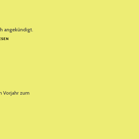
ch angekündigt.
DIE
ESEN
STERNSINGER
IN
DER
ANGERSCHEUNE
im Vorjahr zum