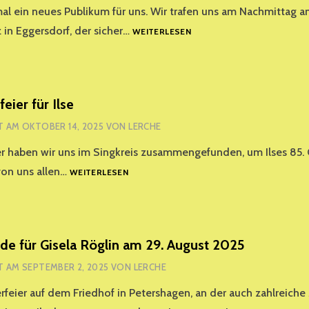
mal ein neues Publikum für uns. Wir trafen uns am Nachmittag 
UNSER
 in Eggersdorf, der sicher…
WEITERLESEN
AUFTRITT
IM
SENIORENCLUB
AM
WALDSPORTPLATZ
eier für Ilse
AM
T AM
OKTOBER 14, 2025
VON
LERCHE
25.
NOVEMBER
 haben wir uns im Singkreis zusammengefunden, um Ilses 85. 
2025
GEBURTSTAGSFEIER
 von uns allen…
WEITERLESEN
FÜR
ILSE
e für Gisela Röglin am 29. August 2025
T AM
SEPTEMBER 2, 2025
VON
LERCHE
rfeier auf dem Friedhof in Petershagen, an der auch zahlreiche