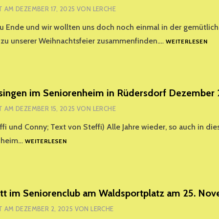
T AM
DEZEMBER 17, 2025
VON
LERCHE
zu Ende und wir wollten uns doch noch einmal in der gemütlic
UNS
zu unserer Weihnachtsfeier zusammenfinden.…
WEITERLESEN
WEI
202
singen im Seniorenheim in Rüdersdorf Dezember
T AM
DEZEMBER 15, 2025
VON
LERCHE
fi und Conny; Text von Steffi) Alle Jahre wieder, so auch in die
WEIHNACHTSSINGEN
enheim…
WEITERLESEN
IM
SENIORENHEIM
IN
RÜDERSDORF
DEZEMBER
itt im Seniorenclub am Waldsportplatz am 25. No
2025
T AM
DEZEMBER 2, 2025
VON
LERCHE