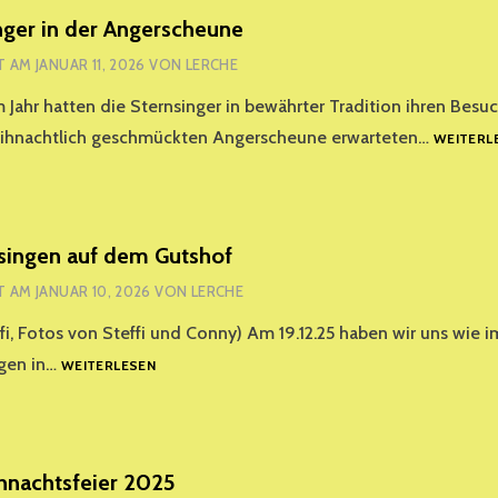
15.
nger in der Angerscheune
MAI
T AM
JANUAR 11, 2026
VON
LERCHE
 Jahr hatten die Sternsinger in bewährter Tradition ihren Besu
eihnachtlich geschmückten Angerscheune erwarteten…
WEITERL
singen auf dem Gutshof
T AM
JANUAR 10, 2026
VON
LERCHE
ffi, Fotos von Steffi und Conny) Am 19.12.25 haben wir uns wie 
WEIHNACHTSSINGEN
gen in…
WEITERLESEN
AUF
DEM
GUTSHOF
hnachtsfeier 2025