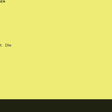
GEDENKSTUNDE
SEN
FÜR
GISELA
RÖGLIN
AM
29.
AUGUST
2025
et. Die
ERÖFFNUNG
DER
SENIORENWOCHE
N
FREDERSDORF-
VOGELSDORF