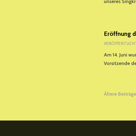
unseres Singk
Eröffnung d
VERÖFFENTLICH
Am 14. Juni wu
Vorsitzende d
Beitra
Ältere Beiträg