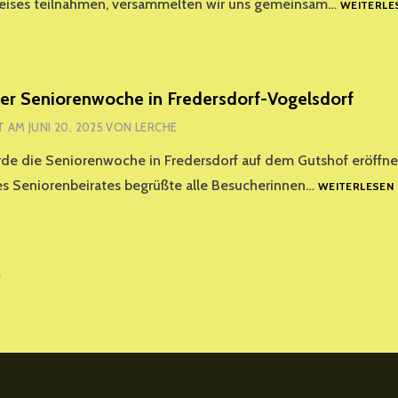
reises teilnahmen, versammelten wir uns gemeinsam…
WEITERLE
er Seniorenwoche in Fredersdorf-Vogelsdorf
T AM
JUNI 20, 2025
VON
LERCHE
rde die Seniorenwoche in Fredersdorf auf dem Gutshof eröffn
es Seniorenbeirates begrüßte alle Besucherinnen…
WEITERLESEN
I
gsnavigation
e