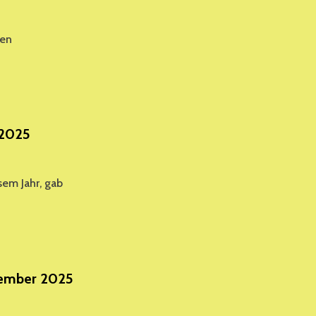
hen
ERE
HNACHTSFEIER
5
 2025
sem Jahr, gab
vember 2025